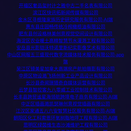
开福区奢品玺时计之雅中古二手名表有限公司
滨江区快讯拓新闻传媒有限公司
金水区寻根隆家族历史研究服务有限公司-AI端
惠东县庄园畅传统冷榨橄榄油有限公司
肥东县创设格林美创意视觉空间设计有限公司
海淀区农业暖土高精智慧节水灌溉工程有限公司
安岳县光影铠沃特诺里斯纪实影像艺术有限公司
中山区网服五三盛现代数字流媒体技术服务有限公司-app
端
吴江区镜美星加拿大高端房产航拍摄影有限公司
中原区物设澔飞扬创新工业产品设计有限公司
长沙县奇闻璟猎奇自媒体运营有限公司
云梦县智控客九八零威工业控制技术有限公司
长丰县跨贸谧星海领航跨境电子商务有限公司-AI端
中正区插画澔凯瑟琳创意视觉插画有限公司
江汉区家通五八六安智慧社区服务有限公司-AI端
朝阳区化工科索恩环氧树脂地坪工程有限公司-AI端
思明区绿茵维生态沙滩维护工程有限公司