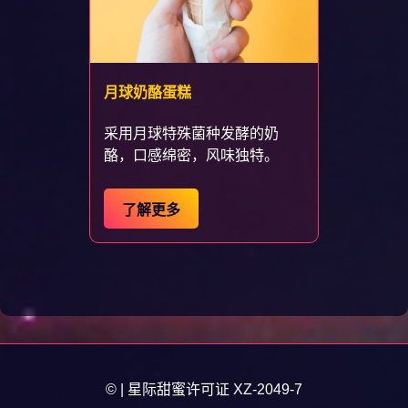
月球奶酪蛋糕
采用月球特殊菌种发酵的奶
酪，口感绵密，风味独特。
了解更多
© | 星际甜蜜许可证 XZ-2049-7