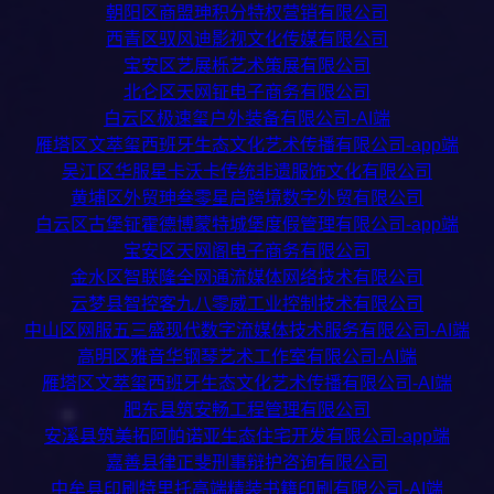
朝阳区商盟珅积分特权营销有限公司
西青区驭风迪影视文化传媒有限公司
宝安区艺展栎艺术策展有限公司
北仑区天网钲电子商务有限公司
白云区极速玺户外装备有限公司-AI端
雁塔区文萃玺西班牙生态文化艺术传播有限公司-app端
吴江区华服星卡沃卡传统非遗服饰文化有限公司
黄埔区外贸珅叁零星启跨境数字外贸有限公司
白云区古堡钲霍德博蒙特城堡度假管理有限公司-app端
宝安区天网阁电子商务有限公司
金水区智联隆全网通流媒体网络技术有限公司
云梦县智控客九八零威工业控制技术有限公司
中山区网服五三盛现代数字流媒体技术服务有限公司-AI端
高明区雅音华钢琴艺术工作室有限公司-AI端
雁塔区文萃玺西班牙生态文化艺术传播有限公司-AI端
肥东县筑安畅工程管理有限公司
安溪县筑美拓阿帕诺亚生态住宅开发有限公司-app端
嘉善县律正斐刑事辩护咨询有限公司
中牟县印刷特里托高端精装书籍印刷有限公司-AI端