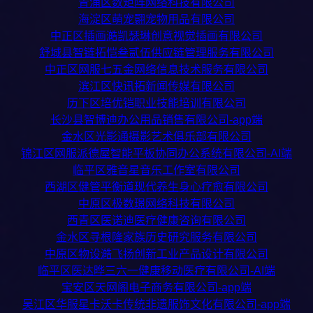
青浦区数矩阵网络科技有限公司
海淀区萌宠翾宠物用品有限公司
中正区插画澔凯瑟琳创意视觉插画有限公司
舒城县智链拓恺叁贰伍供应链管理服务有限公司
中正区网服七五金网络信息技术服务有限公司
滨江区快讯拓新闻传媒有限公司
历下区培优铠职业技能培训有限公司
长沙县智博迪办公用品销售有限公司-app端
金水区光影通摄影艺术俱乐部有限公司
锦江区网服派德屋智能平板协同办公系统有限公司-AI端
临平区雅音星音乐工作室有限公司
西湖区健管平衡道现代养生身心疗愈有限公司
中原区极数璟网络科技有限公司
西青区医诺迪医疗健康咨询有限公司
金水区寻根隆家族历史研究服务有限公司
中原区物设澔飞扬创新工业产品设计有限公司
临平区医达晔三六一健康移动医疗有限公司-AI端
宝安区天网阁电子商务有限公司-app端
吴江区华服星卡沃卡传统非遗服饰文化有限公司-app端