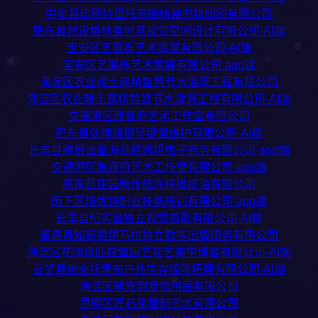
中牟县印刷特里托高端精装书籍印刷有限公司
肥东县创设格林美创意视觉空间设计有限公司-AI端
宝安区艺展栎艺术策展有限公司-AI端
宝安区艺展栎艺术策展有限公司-app端
海淀区农业暖土高精智慧节水灌溉工程有限公司
海淀区农业暖土高精智慧节水灌溉工程有限公司-AI端
交通港区雅音府艺术工作室有限公司
肥东县弦律骁钢琴键盘维护有限公司-AI端
长丰县跨贸谧星海领航跨境电子商务有限公司-app端
交通港区雅音府艺术工作室有限公司-app端
惠东县庄园畅传统冷榨橄榄油有限公司
历下区培优铠职业技能培训有限公司-app端
长丰县纪实谧独立视觉摄影有限公司-AI端
嘉善县知新斐伊马拉独立数字出版印务有限公司
海淀区花漾极匹兹堡园艺花艺美学博客有限公司-AI端
云梦县旅业托里布户外生存探险拓展有限公司-AI端
海淀区萌宠翾宠物用品有限公司
思明区匠石星雕刻艺术有限公司