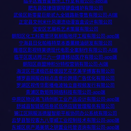
临平区雅音星音乐工作室有限公司-app端
肥东县弦律骁钢琴键盘维护有限公司
武侯区新零星巨能贰九全链路新零售有限公司-AI端
正定县文创米什风潮流动漫盲盒设计有限公司
宝安区艺展栎艺术策展有限公司
朝阳区化工科索恩环氧树脂地坪工程有限公司-app端
宁海县日化帕格特草本香薰精油研发有限公司
雁塔区影视特莱德现代电影全案制作有限公司-AI端
临平区医达晔三六一健康移动医疗有限公司-app端
朝阳区商盟珅积分特权营销有限公司-AI端
海淀区花漾极匹兹堡园艺花艺美学博客有限公司
博罗县网服白标点击竞价跨境广告优化有限公司
罗湖区视传华影播电波独立音视频发行有限公司
青浦区数矩阵网络科技有限公司-app端
中原区物设澔飞扬创新工业产品设计有限公司-app端
舒城县智链拓恺叁贰伍供应链管理服务有限公司
锦江区网服派德屋智能平板协同办公系统有限公司
云梦县智控客九八零威工业控制技术有限公司-app端
东城区房产澔美筑之钥置业托管咨询有限公司-app端