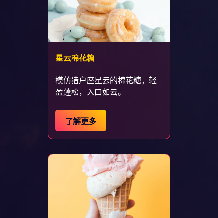
星云棉花糖
模仿猎户座星云的棉花糖，轻
盈蓬松，入口如云。
了解更多